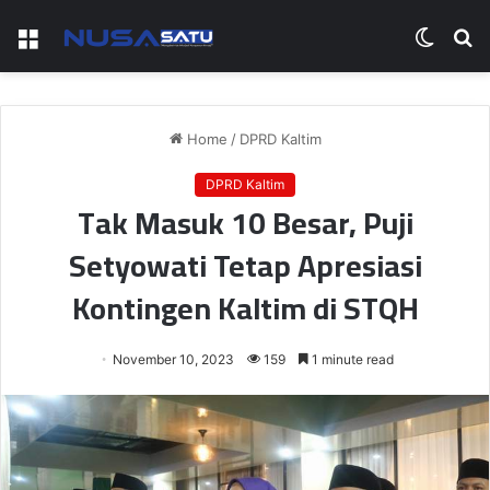
Menu
Switch
S
skin
fo
Home
/
DPRD Kaltim
DPRD Kaltim
Tak Masuk 10 Besar, Puji
Setyowati Tetap Apresiasi
Kontingen Kaltim di STQH
November 10, 2023
159
1 minute read