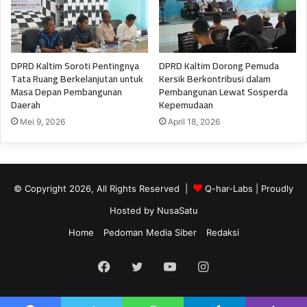
DPRD Kaltim Soroti Pentingnya
DPRD Kaltim Dorong Pemuda
Tata Ruang Berkelanjutan untuk
Kersik Berkontribusi dalam
Masa Depan Pembangunan
Pembangunan Lewat Sosperda
Daerah
Kepemudaan
Mei 9, 2026
April 18, 2026
© Copyright 2026, All Rights Reserved |
Q-har-Labs
| Proudly
Hosted by
NusaSatu
Home
Pedoman Media Siber
Redaksi
Facebook
Twitter
YouTube
Instagram