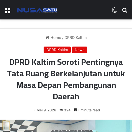
Menu
Switch
S
skin
fo
Home
/
DPRD Kaltim
DPRD Kaltim
News
DPRD Kaltim Soroti Pentingnya
Tata Ruang Berkelanjutan untuk
Masa Depan Pembangunan
Daerah
Mei 9, 2026
324
1 minute read