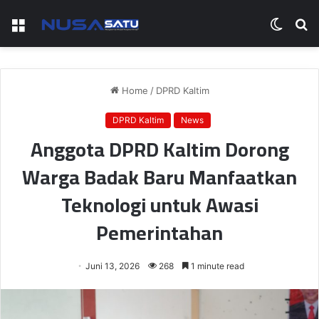
Menu
Switch
S
skin
fo
Home
/
DPRD Kaltim
DPRD Kaltim
News
Anggota DPRD Kaltim Dorong
Warga Badak Baru Manfaatkan
Teknologi untuk Awasi
Pemerintahan
Juni 13, 2026
268
1 minute read