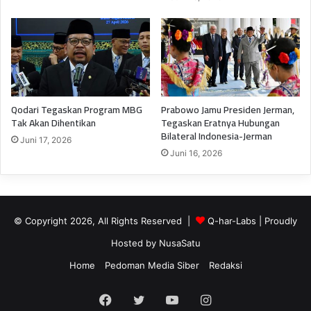
Qodari Tegaskan Program MBG
Prabowo Jamu Presiden Jerman,
Tak Akan Dihentikan
Tegaskan Eratnya Hubungan
Bilateral Indonesia-Jerman
Juni 17, 2026
Juni 16, 2026
© Copyright 2026, All Rights Reserved |
Q-har-Labs
| Proudly
Hosted by
NusaSatu
Home
Pedoman Media Siber
Redaksi
Facebook
Twitter
YouTube
Instagram