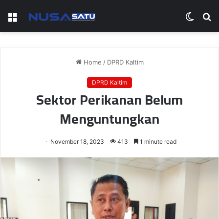
Menu
Switch
S
skin
fo
Home
/
DPRD Kaltim
DPRD Kaltim
Sektor Perikanan Belum
Menguntungkan
November 18, 2023
413
1 minute read