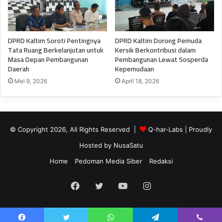
DPRD Kaltim Soroti Pentingnya
DPRD Kaltim Dorong Pemuda
Tata Ruang Berkelanjutan untuk
Kersik Berkontribusi dalam
Masa Depan Pembangunan
Pembangunan Lewat Sosperda
Daerah
Kepemudaan
Mei 9, 2026
April 18, 2026
© Copyright 2026, All Rights Reserved |
Q-har-Labs
| Proudly
Hosted by
NusaSatu
Home
Pedoman Media Siber
Redaksi
Facebook
Twitter
YouTube
Instagram