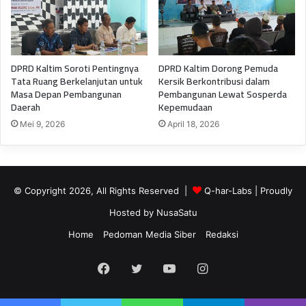
DPRD Kaltim Soroti Pentingnya
DPRD Kaltim Dorong Pemuda
Tata Ruang Berkelanjutan untuk
Kersik Berkontribusi dalam
Masa Depan Pembangunan
Pembangunan Lewat Sosperda
Daerah
Kepemudaan
Mei 9, 2026
April 18, 2026
© Copyright 2026, All Rights Reserved |
Q-har-Labs
| Proudly
Hosted by
NusaSatu
Home
Pedoman Media Siber
Redaksi
Facebook
Twitter
YouTube
Instagram