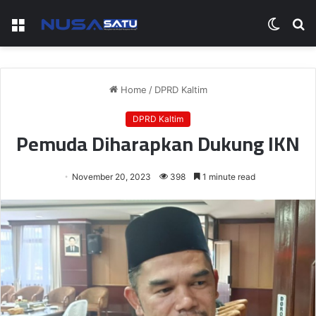
Menu
Switch
S
skin
fo
Home
/
DPRD Kaltim
DPRD Kaltim
Pemuda Diharapkan Dukung IKN
November 20, 2023
398
1 minute read