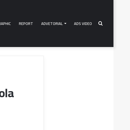
RAPHIC
REPORT
ADVETORIAL
ADS VIDEO
Search
for
ola