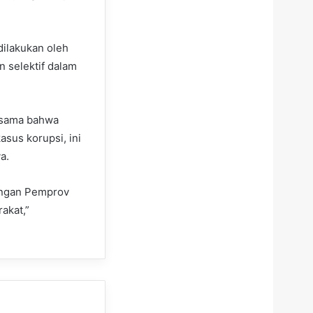
dilakukan oleh
 selektif dalam
ersama bahwa
sus korupsi, ini
a.
ungan Pemprov
akat,”