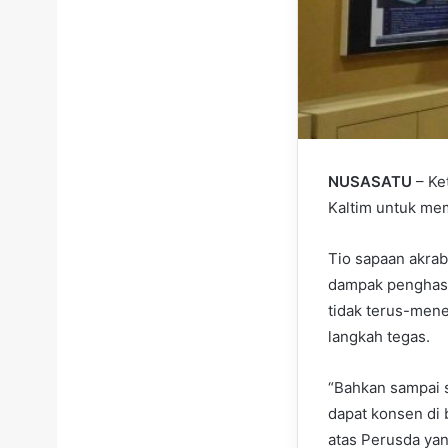
NUSASATU
– Ke
Kaltim untuk me
Tio sapaan akra
dampak penghasil
tidak terus-mene
langkah tegas.
“Bahkan sampai s
dapat konsen di 
atas Perusda ya