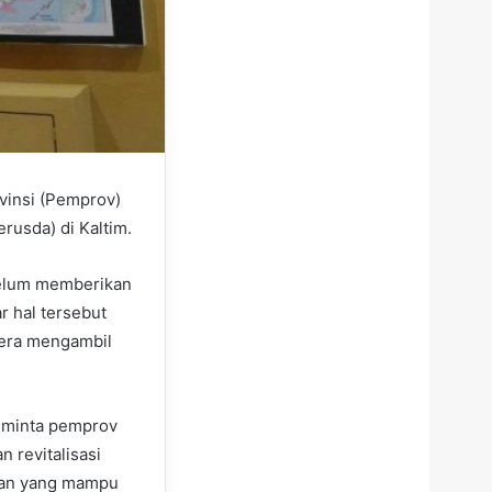
vinsi (Pemprov)
usda) di Kaltim.
belum memberikan
r hal tersebut
egera mengambil
i minta pemprov
 revitalisasi
atan yang mampu