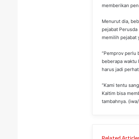
memberikan pend
Menurut dia, beb
pejabat Perusda 
memilih pejabat
“Pemprov perlu b
beberapa waktu l
harus jadi perhat
“Kami tentu san
Kaltim bisa memb
tambahnya. (iwa/
Related Article