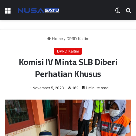
Menu
Switch
S
skin
fo
Home
/
DPRD Kaltim
DPRD Kaltim
Komisi IV Minta SLB Diberi
Perhatian Khusus
November 5, 2023
162
1 minute read