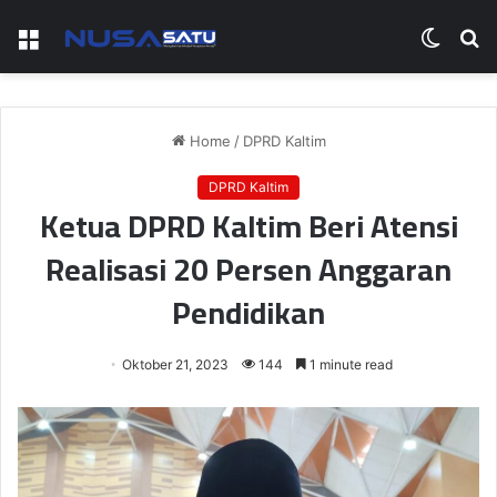
Menu
Switch
S
skin
fo
Home
/
DPRD Kaltim
DPRD Kaltim
Ketua DPRD Kaltim Beri Atensi
Realisasi 20 Persen Anggaran
Pendidikan
Oktober 21, 2023
144
1 minute read