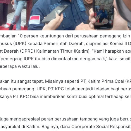
agian 10 persen keuntungan dari perusahaan pemegang Izin
usus (IUPK) kepada Pemerintah Daerah, diapresiasi Komisi II
t Daerah (DPRD) Kalimantan Timur (Kaltim). “Kami harapkan ap
pemegang IUPK itu bisa dimanfaatkan dengan baik,” kata Ismail
beberapa waktu lalu.
jakan itu sangat tepat. Misalnya seperti PT Kaltim Prima Coal (
ahaan pemegang IUPK, PT KPC telah menjadi teladan bagi perus
kanya PT KPC bisa memberikan kontribusi optimal terhadap ke
il juga mengapresiasi peran perusahaan tambang yang juga be
yarakat di Kaltim. Baginya, dana Coorporate Social Responsibi