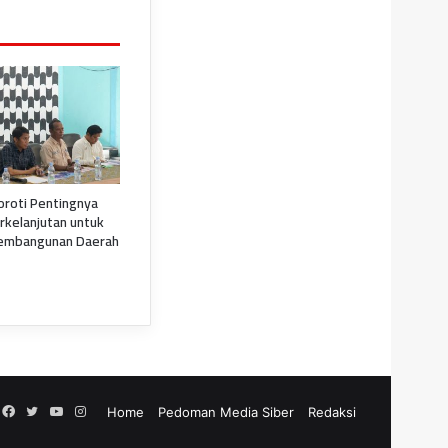
oroti Pentingnya
rkelanjutan untuk
embangunan Daerah
Facebook
Twitter
YouTube
Instagram
Home
Pedoman Media Siber
Redaksi