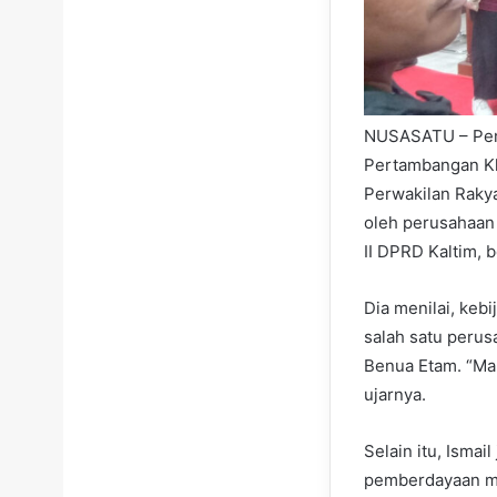
NUSASATU – Pemb
Pertambangan Kh
Perwakilan Rakya
oleh perusahaan 
II DPRD Kaltim, 
Dia menilai, kebi
salah satu perus
Benua Etam. “Ma
ujarnya.
Selain itu, Isma
pemberdayaan mas