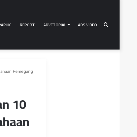
RAPHIC
REPORT
ADVETORIAL
ADS VIDEO
Search
rusahaan Pemegang
for
an 10
ahaan