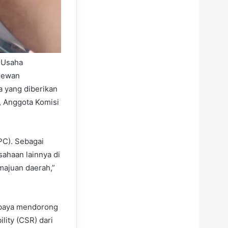
 Usaha
 Dewan
a yang diberikan
, Anggota Komisi
KPC). Sebagai
ahaan lainnya di
majuan daerah,”
rupaya mendorong
lity (CSR) dari