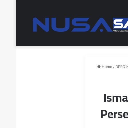
Home
/
DPRD K
Isma
Pers