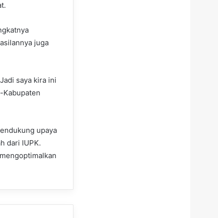
t.
ingkatnya
asilannya juga
adi saya kira ini
ng-Kabupaten
 mendukung upaya
h dari IUPK.
lu mengoptimalkan