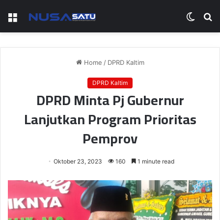
Menu
Switch
S
skin
fo
Home
/
DPRD Kaltim
DPRD Kaltim
DPRD Minta Pj Gubernur
Lanjutkan Program Prioritas
Pemprov
Oktober 23, 2023
160
1 minute read