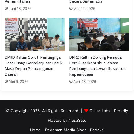
Pemerintahan
Secara Sistematis
Juni 13, 2026
Mei 22, 2026
DPRD Kaltim Soroti Pentingnya
DPRD Kaltim Dorong Pemuda
Tata Ruang Berkelanjutan untuk
Kersik Berkontribusi dalam
Masa Depan Pembangunan
Pembangunan Lewat Sosperda
Daerah
Kepemudaan
Mei 9, 2026
April 18, 2026
© Copyright 2026, All Rights Reserved |
Q-har-Labs
| Proudly
Hosted by
NusaSatu
Home
Pedoman Media Siber
Redaksi