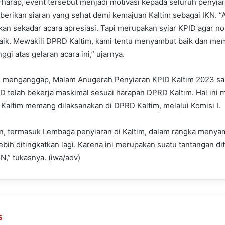
berharap, event tersebut menjadi motivasi kepada seluruh penyiar
erikan siaran yang sehat demi kemajuan Kaltim sebagai IKN. 
ukan sekadar acara apresiasi. Tapi merupakan syiar KPID agar n
baik. Mewakili DPRD Kaltim, kami tentu menyambut baik dan me
nggi atas gelaran acara ini,” ujarnya.
in menganggap, Malam Anugerah Penyiaran KPID Kaltim 2023 san
telah bekerja maskimal sesuai harapan DPRD Kaltim. Hal ini m
Kaltim memang dilaksanakan di DPRD Kaltim, melalui Komisi I.
n, termasuk Lembaga penyiaran di Kaltim, dalam rangka menyam
lebih ditingkatkan lagi. Karena ini merupakan suatu tantangan d
N,” tukasnya. (iwa/adv)
s