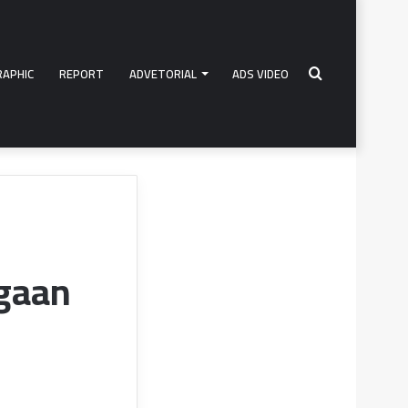
RAPHIC
REPORT
ADVETORIAL
ADS VIDEO
Search
for
gaan