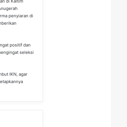
an di Kaltim
“Anugerah
orma penyiaran di
mberikan
gat positif dan
engingat seleksi
but IKN, agar
itetapkannya