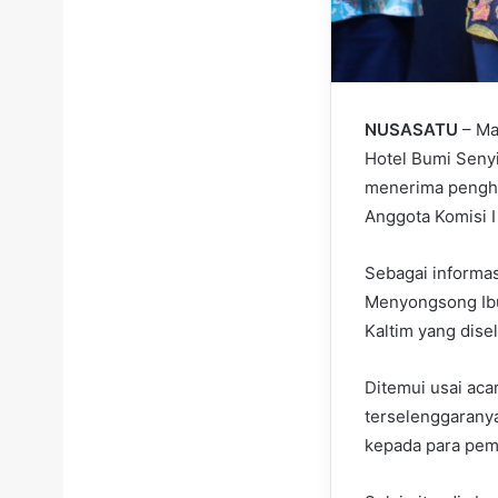
NUSASATU
– Ma
Hotel Bumi Seny
menerima penghar
Anggota Komisi I
Sebagai informas
Menyongsong Ibu
Kaltim yang dise
Ditemui usai aca
terselenggarany
kepada para pe