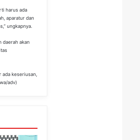
rti harus ada
h, aparatur dan
s,” ungkapnya.
ah daerah akan
itas
r ada keseriusan,
iwa/adv)