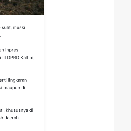
 sulit, meski
.
an Inpres
 III DPRD Kaltim,
erti lingkaran
si maupun di
l, khususnya di
ah daerah