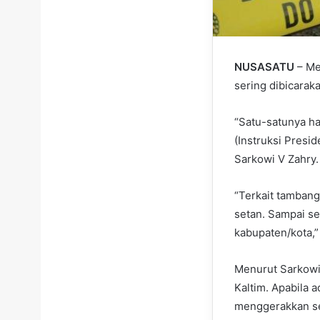
NUSASATU
– Men
sering dibicarak
“Satu-satunya h
(Instruksi Presi
Sarkowi V Zahry.
“Terkait tambang 
setan. Sampai se
kabupaten/kota,”
Menurut Sarkowi
Kaltim. Apabila 
menggerakkan se