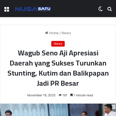
Menu
Switch
S
skin
fo
Home
/
News
News
Wagub Seno Aji Apresiasi
Daerah yang Sukses Turunkan
Stunting, Kutim dan Balikpapan
Jadi PR Besar
November 19, 2025
191
1 minute read