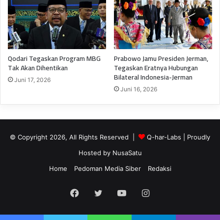
Qodari Tegaskan Program MBG
Prabowo Jamu Presiden Jerman,
Tak Akan Dihentikan
Tegaskan Eratnya Hubungan
Bilateral Indonesia-Jerman
Juni 17, 2026
Juni 16, 2026
© Copyright 2026, All Rights Reserved |
Q-har-Labs
| Proudly
Hosted by
NusaSatu
Home
Pedoman Media Siber
Redaksi
Facebook
Twitter
YouTube
Instagram