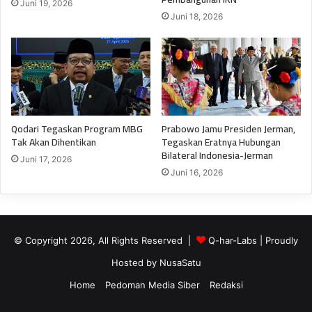
Juni 19, 2026
Juni 18, 2026
Qodari Tegaskan Program MBG
Prabowo Jamu Presiden Jerman,
Tak Akan Dihentikan
Tegaskan Eratnya Hubungan
Bilateral Indonesia-Jerman
Juni 17, 2026
Juni 16, 2026
© Copyright 2026, All Rights Reserved |
Q-har-Labs
| Proudly
Hosted by
NusaSatu
Home
Pedoman Media Siber
Redaksi