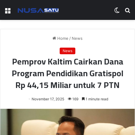
Menu
Switch
S
skin
fo
Home
/
News
News
Pemprov Kaltim Cairkan Dana
Program Pendidikan Gratispol
Rp 44,15 Miliar untuk 7 PTN
November 17, 2025
169
1 minute read