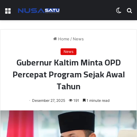
Menu
Switch
S
skin
fo
Home
/
News
News
Gubernur Kaltim Minta OPD
Percepat Program Sejak Awal
Tahun
Desember 27, 2025
191
1 minute read