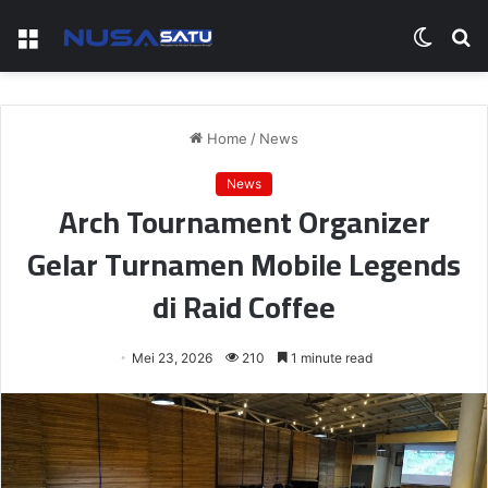
Menu
Switch
S
skin
fo
Home
/
News
News
Arch Tournament Organizer
Gelar Turnamen Mobile Legends
di Raid Coffee
Mei 23, 2026
210
1 minute read