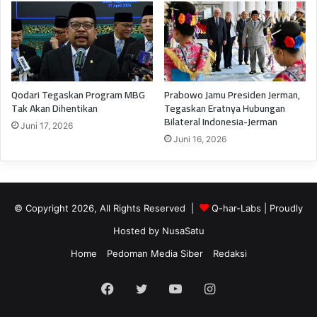
Qodari Tegaskan Program MBG
Prabowo Jamu Presiden Jerman,
Tak Akan Dihentikan
Tegaskan Eratnya Hubungan
Bilateral Indonesia-Jerman
Juni 17, 2026
Juni 16, 2026
© Copyright 2026, All Rights Reserved |
Q-har-Labs
| Proudly
Hosted by
NusaSatu
Home
Pedoman Media Siber
Redaksi
Facebook
Twitter
YouTube
Instagram