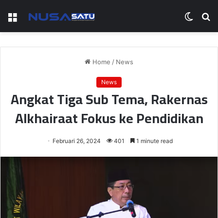
Menu
Switch
S
skin
fo
Home
/
News
News
Angkat Tiga Sub Tema, Rakernas
Alkhairaat Fokus ke Pendidikan
Februari 26, 2024
401
1 minute read