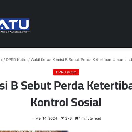
al
/
DPRD Kutim
/
Wakil Ketua Komisi B Sebut Perda Ketertiban Umum Jadi 
DPRD Kutim
si B Sebut Perda Ketertib
Kontrol Sosial
Mei 14, 2024
373
1 minute read