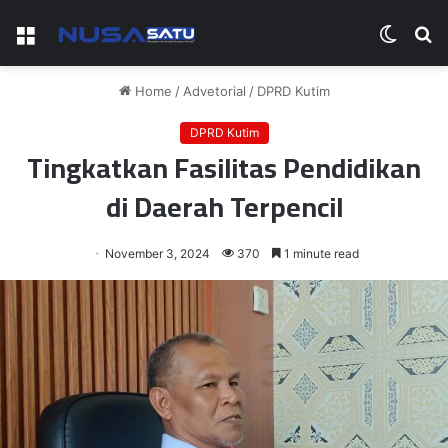
Menu
Switch
S
skin
fo
Home
/
Advetorial
/
DPRD Kutim
DPRD Kutim
Tingkatkan Fasilitas Pendidikan
di Daerah Terpencil
November 3, 2024
370
1 minute read