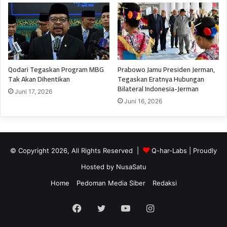
Qodari Tegaskan Program MBG
Prabowo Jamu Presiden Jerman,
Tak Akan Dihentikan
Tegaskan Eratnya Hubungan
Bilateral Indonesia-Jerman
Juni 17, 2026
Juni 16, 2026
© Copyright 2026, All Rights Reserved |
Q-har-Labs
| Proudly
Hosted by
NusaSatu
Home
Pedoman Media Siber
Redaksi
Facebook
Twitter
YouTube
Instagram