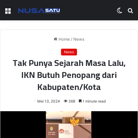
Menu
Switch
S
skin
fo
Home
/
News
News
Tak Punya Sejarah Masa Lalu,
IKN Butuh Penopang dari
Kabupaten/Kota
Mei 13, 2024
368
1 minute read