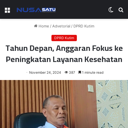
Menu
Switch
S
skin
fo
Home
/
Advetorial
/
DPRD Kutim
DPRD Kutim
Tahun Depan, Anggaran Fokus ke
Peningkatan Layanan Kesehatan
November 24, 2024
387
1 minute read