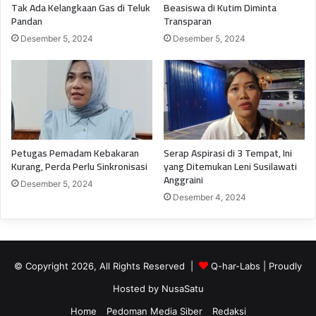
Tak Ada Kelangkaan Gas di Teluk
Beasiswa di Kutim Diminta
Pandan
Transparan
Desember 5, 2024
Desember 5, 2024
Petugas Pemadam Kebakaran
Serap Aspirasi di 3 Tempat, Ini
Kurang, Perda Perlu Sinkronisasi
yang Ditemukan Leni Susilawati
Anggraini
Desember 5, 2024
Desember 4, 2024
© Copyright 2026, All Rights Reserved |
Q-har-Labs
| Proudly
Hosted by
NusaSatu
Home
Pedoman Media Siber
Redaksi