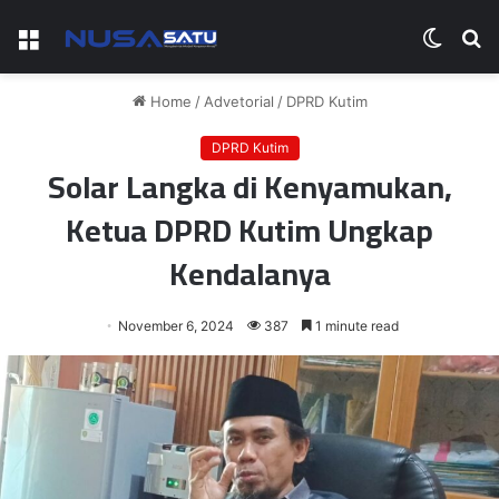
Menu
Switch
S
skin
fo
Home
/
Advetorial
/
DPRD Kutim
DPRD Kutim
Solar Langka di Kenyamukan,
Ketua DPRD Kutim Ungkap
Kendalanya
November 6, 2024
387
1 minute read