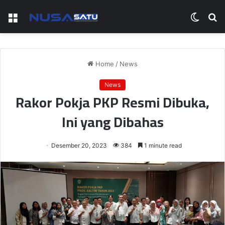
Menu
Switch
S
skin
fo
Home
/
News
News
Rakor Pokja PKP Resmi Dibuka,
Ini yang Dibahas
Desember 20, 2023
384
1 minute read