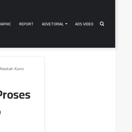
RAPHIC
REPORT
ADVETORIAL
ADS VIDEO
Search
 Naskah Kuno
for
Proses
o