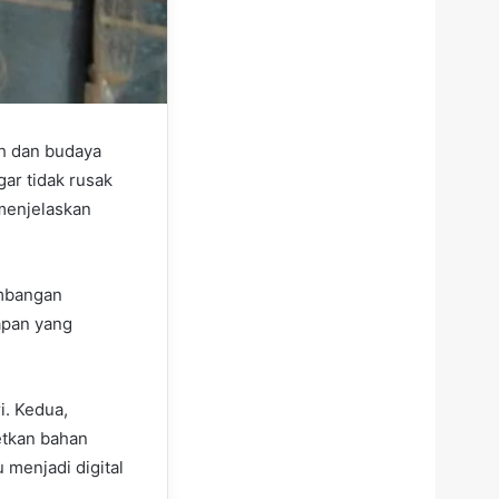
ah dan budaya
ar tidak rusak
 menjelaskan
embangan
apan yang
i. Kedua,
tkan bahan
 menjadi digital