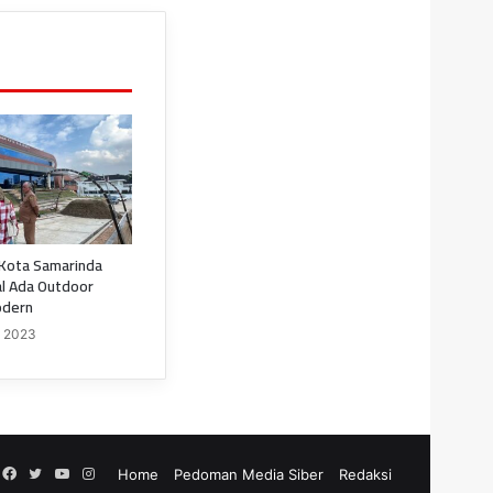
Kota Samarinda
al Ada Outdoor
odern
, 2023
Facebook
Twitter
YouTube
Instagram
Home
Pedoman Media Siber
Redaksi