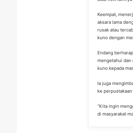
Keempat, menerj
aksara lama deng
rusak atau terca
kuno dengan men
Endang berharap
mengetahui dan 
kuno kepada masy
Ia juga mengimb
ke perpustakaan 
“Kita ingin meng
di masyarakat ma