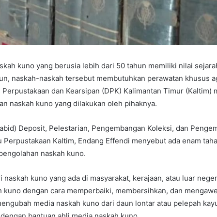
kah kuno yang berusia lebih dari 50 tahun memiliki nilai sejar
mun, naskah-naskah tersebut membutuhkan perawatan khusus ag
s Perpustakaan dan Kearsipan (DPK) Kalimantan Timur (Kaltim)
an naskah kuno yang dilakukan oleh pihaknya.
Kabid) Deposit, Pelestarian, Pengembangan Koleksi, dan Peng
 Perpustakaan Kaltim, Endang Effendi menyebut ada enam tah
 pengolahan naskah kuno.
 naskah kuno yang ada di masyarakat, kerajaan, atau luar neger
 kuno dengan cara memperbaiki, membersihkan, dan mengawe
mengubah media naskah kuno dari daun lontar atau pelepah kayu
ya dengan bantuan ahli media naskah kuno.