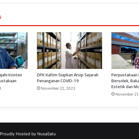
s
lajahi Konten
DPK Kaltim Siapkan Arsip Sejarah
Perpustakaan 
pustakaan
Penanganan COVID-19
Bersolek, Bak
Estetik dan M
3
November 22, 2023
November 21
 Proudly Hosted by
NusaSatu