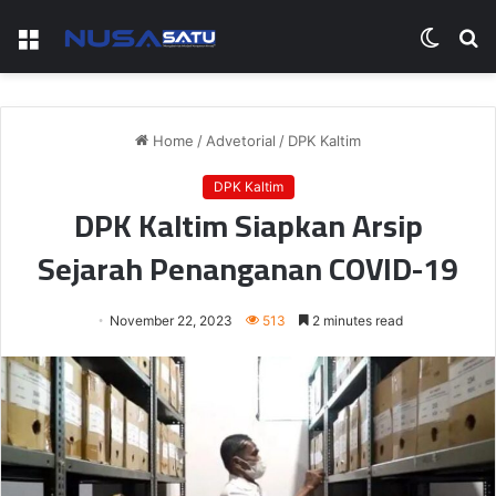
Menu
Switch
S
skin
fo
Home
/
Advetorial
/
DPK Kaltim
DPK Kaltim
DPK Kaltim Siapkan Arsip
Sejarah Penanganan COVID-19
November 22, 2023
513
2 minutes read