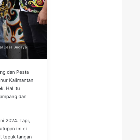
val Desa Budaya
ang dan Pesta
rnur Kalimantan
. Hal itu
 Pampang dan
ni 2024. Tapi,
tupan ini di
t tepuk tangan