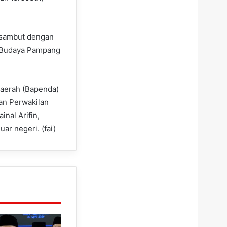
disambut dengan
a Budaya Pampang
Daerah (Bapenda)
wan Perwakilan
nal Arifin,
ar negeri. (fai)