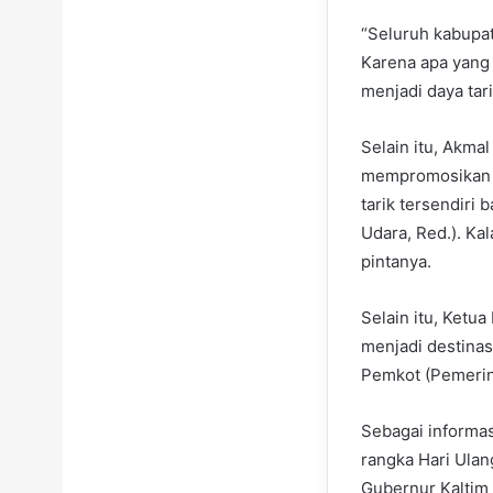
“Seluruh kabupa
Karena apa yang 
menjadi daya tar
Selain itu, Akma
mempromosikan s
tarik tersendiri
Udara, Red.). Ka
pintanya.
Selain itu, Ketu
menjadi destinas
Pemkot (Pemerint
Sebagai informa
rangka Hari Ula
Gubernur Kaltim