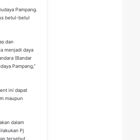
 Budaya Pampang.
us betul-betul
as dan
a menjadi daya
bandara (Bandar
Budaya Pampang,”
nt ini dapat
tim maupun
rakan dalam
ilakukan Pj
an tersebut,