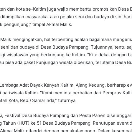
ten dan kota se-Kaltim juga wajib membantu promosikan Desa
ditampilkan masyarakat atau pelaku seni dan budaya di sini har
ik pengunjung,” timpal Akmal Malik.
l Malik mengingatkan, hal terpenting adalah bagaimana mengem
eni dan budaya di Desa Budaya Pampang. Tujuannya, tentu saj
 bagi wisatawan yang berkunjung ke Kaltim. “Kita dekat dengan 
lau bisa ada paket kunjungan wisata diberikan, terutama Desa 
a Lembaga Adat Dayak Kenyah Kaltim, Ajang Kedung, berharap eve
i pariwisata Kaltim. “Kami meminta perhatian dari Pemprov Kal
ah Kota, Red.) Samarinda,” tuturnya.
si, Festival Desa Budaya Pampang dan Pesta Panen diselengga
ng Tahun (HUT) ke 51 Desa Budaya Pampang. Penutupan event d
 Akmal Malik ditandai dengan pemukulan gong. Dalam kesempat