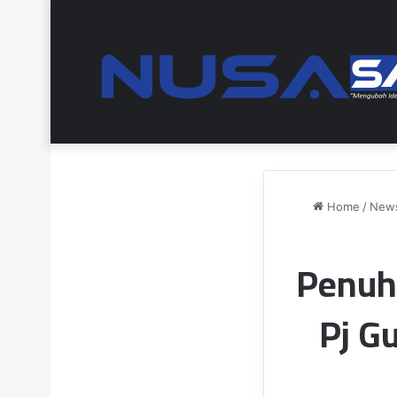
Home
/
New
Penuhi
Pj G