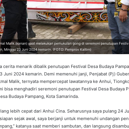
mal Malik (kanan) saat melakukan pemukulan gong di seremoni penutupan Festi
, Minggu 23 Juni 2024 kemarin. (FOTO: Pemprov Kaltim)
a cerita menarik dibalik penutupan Festival Desa Budaya Pamp
 Juni 2024 kemarin. Demi memenuhi janji, Penjabat (Pj) Gube
kmal Malik, ternyata mempercepat lawatannya ke Anhui, Tiongkok
mi bisa menghadiri seremoni penutupan Festival Desa Budaya
Desa Budaya Pampang, Kota Samarinda.
lang lebih cepat dari Anhui Cina. Seharusnya saya pulang 24 Ju
siapan sejak awal, saya berjanji untuk memenuhi undangan penu
pang,” katanya saat memberi sambutan, dan langsung disambu