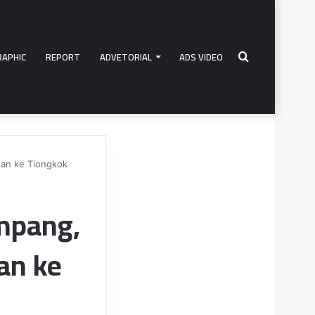
RAPHIC
REPORT
ADVETORIAL
ADS VIDEO
Search
gan ke Tiongkok
for
ampang,
an ke