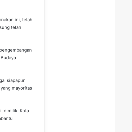
akan ini, telah
sung telah
ng pengembangan
a Budaya
ga, siapapun
 yang mayoritas
 dimiliki Kota
mbantu