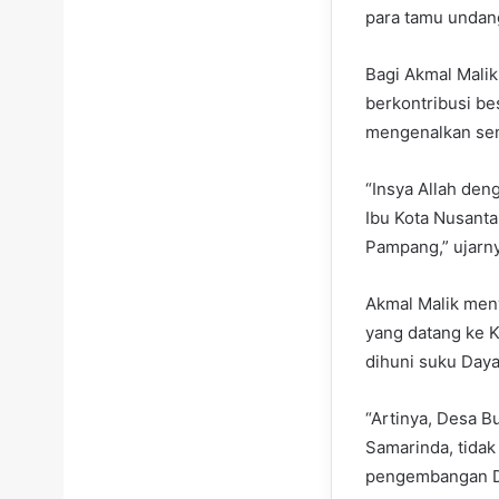
para tamu undan
Bagi Akmal Mali
berkontribusi be
mengenalkan sen
“Insya Allah de
Ibu Kota Nusanta
Pampang,” ujarny
Akmal Malik men
yang datang ke 
dihuni suku Daya
“Artinya, Desa B
Samarinda, tida
pengembangan D