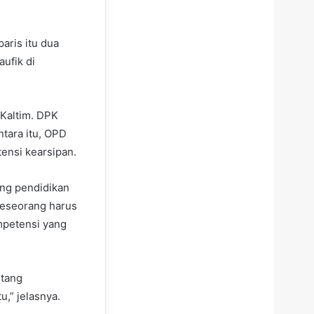
aris itu dua
aufik di
 Kaltim. DPK
tara itu, OPD
ensi kearsipan.
ang pendidikan
 seseorang harus
ompetensi yang
ntang
u,” jelasnya.