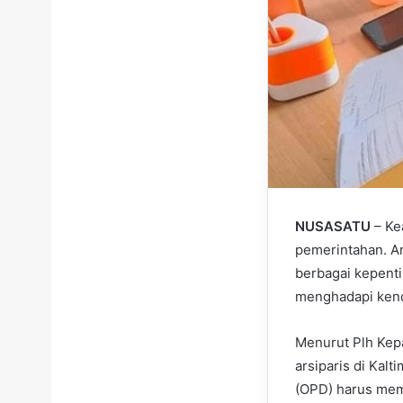
NUSASATU
– Ke
pemerintahan. Ar
berbagai kepenti
menghadapi kenda
Menurut Plh Kepa
arsiparis di Kal
(OPD) harus memi