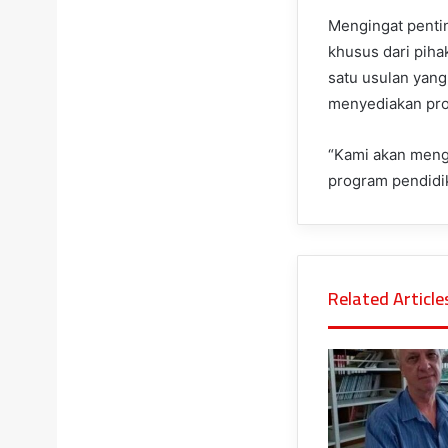
Mengingat pentin
khusus dari pih
satu usulan yang
menyediakan pro
“Kami akan meng
program pendidik
Related Article