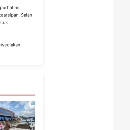
 perhatian
earsipan. Salah
ntuk
enyediakan