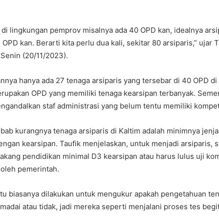
di lingkungan pemprov misalnya ada 40 OPD kan, idealnya arsip
OPD kan. Berarti kita perlu dua kali, sekitar 80 arsiparis,” ujar T
Senin (20/11/2023).
nya hanya ada 27 tenaga arsiparis yang tersebar di 40 OPD di
erupakan OPD yang memiliki tenaga kearsipan terbanyak. Semen
ngandalkan staf administrasi yang belum tentu memiliki kompet
bab kurangnya tenaga arsiparis di Kaltim adalah minimnya jenj
engan kearsipan. Taufik menjelaskan, untuk menjadi arsiparis,
elakang pendidikan minimal D3 kearsipan atau harus lulus uji k
 oleh pemerintah.
itu biasanya dilakukan untuk mengukur apakah pengetahuan te
adai atau tidak, jadi mereka seperti menjalani proses tes begit