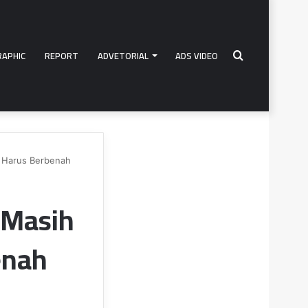
RAPHIC
REPORT
ADVETORIAL
ADS VIDEO
Search
v Harus Berbenah
for
 Masih
enah