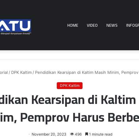
HOME
VIDEO
NEWS
INFOG
rial
/
DPK Kaltim
/
Pendidikan Kearsipan di Kaltim Masih Minim, Pempro
DPK Kaltim
dikan Kearsipan di Kaltim
im, Pemprov Harus Berb
November 20, 2023
496
1 minute read