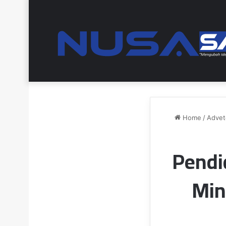
Home
/
Adveto
Pendi
Min