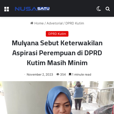
Menu
Switch
S
skin
fo
Home
/
Advetorial
/
DPRD Kutim
DPRD Kutim
Mulyana Sebut Keterwakilan
Aspirasi Perempuan di DPRD
Kutim Masih Minim
November 2, 2023
354
1 minute read