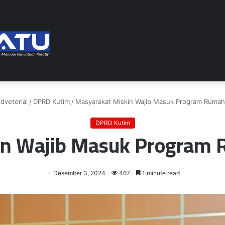
dvetorial
/
DPRD Kutim
/
Masyarakat Miskin Wajib Masuk Program Rumah
DPRD Kutim
in Wajib Masuk Program 
Desember 3, 2024
467
1 minute read