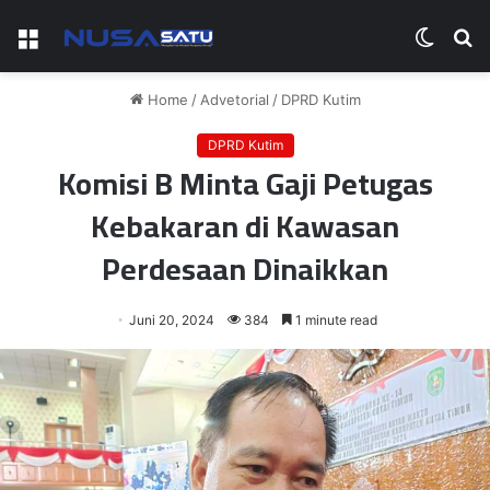
Menu
Switch
S
skin
fo
Home
/
Advetorial
/
DPRD Kutim
DPRD Kutim
Komisi B Minta Gaji Petugas
Kebakaran di Kawasan
Perdesaan Dinaikkan
Juni 20, 2024
384
1 minute read