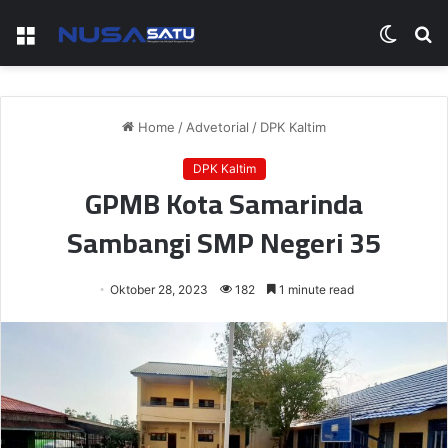
Menu
Switch
S
skin
fo
Home
/
Advetorial
/
DPK Kaltim
DPK Kaltim
GPMB Kota Samarinda
Sambangi SMP Negeri 35
Oktober 28, 2023
182
1 minute read