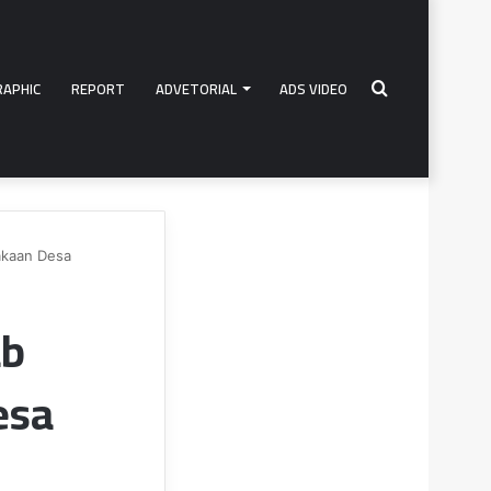
RAPHIC
REPORT
ADVETORIAL
ADS VIDEO
Search
akaan Desa
for
ab
esa