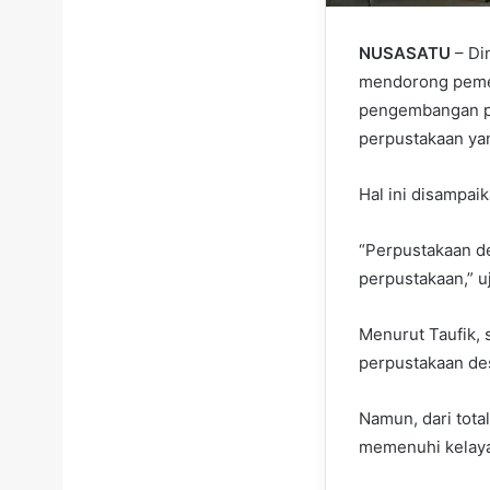
NUSASATU
– Di
mendorong pemer
pengembangan pe
perpustakaan yan
Hal ini disampai
“Perpustakaan d
perpustakaan,” u
Menurut Taufik, 
perpustakaan des
Namun, dari tota
memenuhi kelaya