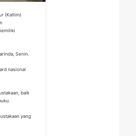
r (Kaltim)
an
emiliki
arinda, Senin.
ard nasional
stakaan, baik
buku.
rpustakaan yang