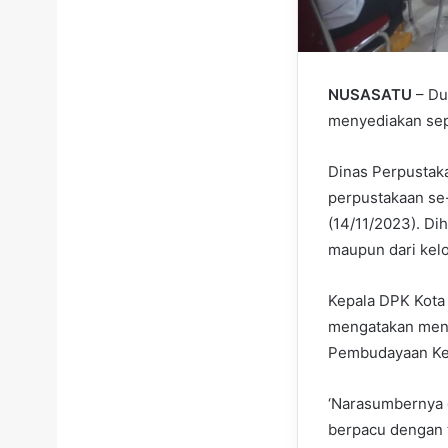
NUSASATU
– Du
menyediakan sep
Dinas Perpustak
perpustakaan se
(14/11/2023). Di
maupun dari kel
Kepala DPK Kota 
mengatakan meng
Pembudayaan Keg
‘Narasumbernya 
berpacu dengan 