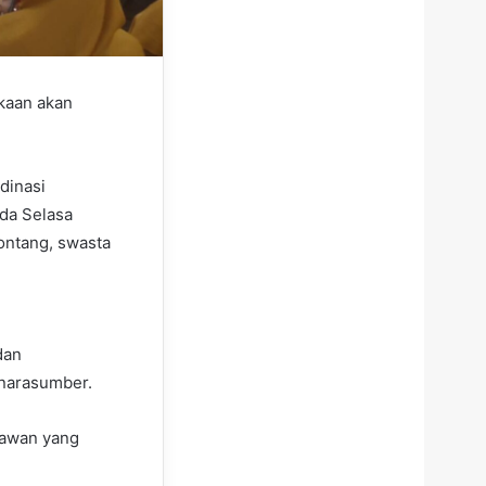
kaan akan
dinasi
da Selasa
Bontang, swasta
dan
narasumber.
kawan yang