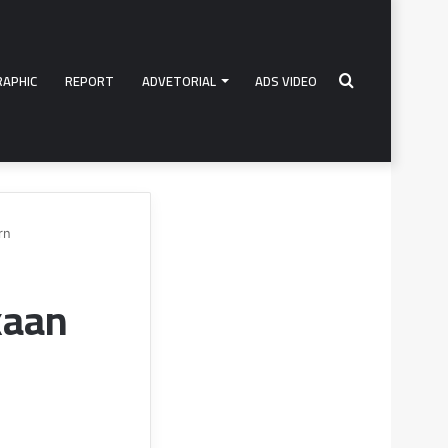
RAPHIC
REPORT
ADVETORIAL
ADS VIDEO
Search
rn
for
kaan