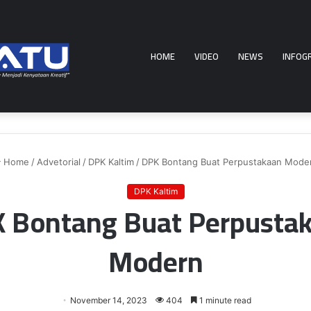
HOME
VIDEO
NEWS
INFOG
Home
/
Advetorial
/
DPK Kaltim
/
DPK Bontang Buat Perpustakaan Mode
DPK Kaltim
 Bontang Buat Perpusta
Modern
November 14, 2023
404
1 minute read