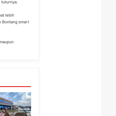
 tuturnya.
at lebih
n Bontang smart
u maupun