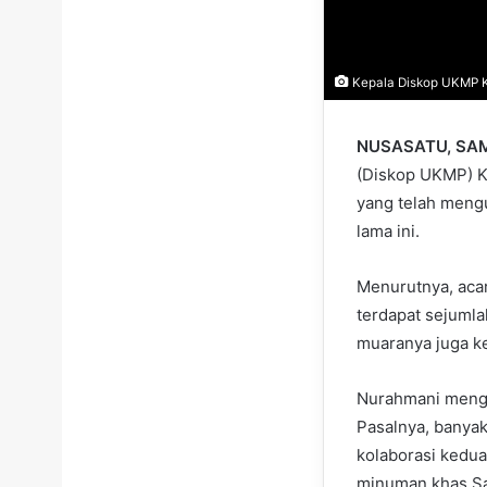
Kepala Diskop UKMP K
NUSASATU, SA
(Diskop UKMP) K
yang telah mengu
lama ini.
Menurutnya, acar
terdapat sejumla
muaranya juga k
Nurahmani mengak
Pasalnya, banya
kolaborasi kedu
minuman khas Sam