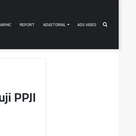
RAPHIC
REPORT
ADVETORIAL
ADS VIDEO
Search
for
ji PPJI