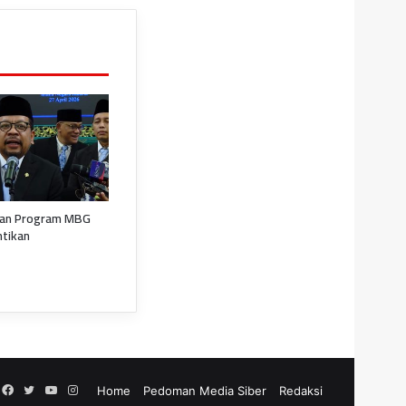
kan Program MBG
ntikan
Facebook
Twitter
YouTube
Instagram
Home
Pedoman Media Siber
Redaksi