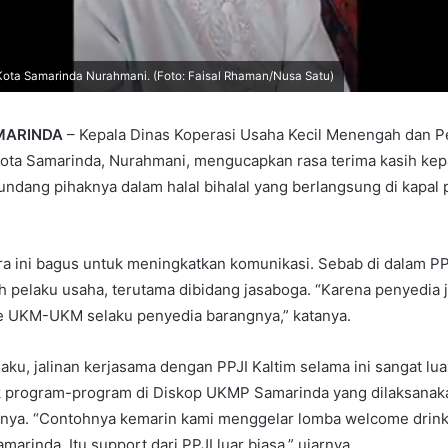
ota Samarinda Nurahmani. (Foto: Faisal Rhaman/Nusa Satu)
MARINDA
– Kepala Dinas Koperasi Usaha Kecil Menengah dan Pe
ota Samarinda, Nurahmani, mengucapkan rasa terima kasih kep
ndang pihaknya dalam halal bihalal yang berlangsung di kapal p
a ini bagus untuk meningkatkan komunikasi. Sebab di dalam PP
h pelaku usaha, terutama dibidang jasaboga. “Karena penyedia 
e UKM-UKM selaku penyedia barangnya,” katanya.
u, jalinan kerjasama dengan PPJI Kaltim selama ini sangat luar
k program-program di Diskop UKMP Samarinda yang dilaksanak
anya. “Contohnya kemarin kami menggelar lomba welcome drink
arinda. Itu support dari PPJI luar biasa,” ujarnya.