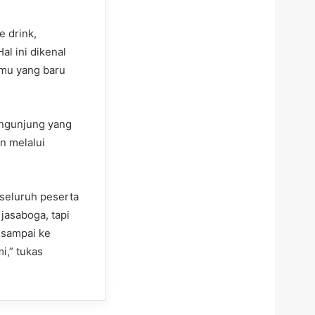
e drink,
l ini dikenal
amu yang baru
engunjung yang
n melalui
seluruh peserta
 jasaboga, tapi
 sampai ke
i,” tukas