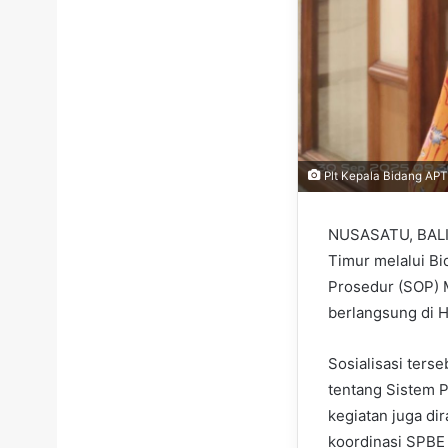
Plt Kepala Bidang APTI
NUSASATU, BALIK
Timur melalui Bi
Prosedur (SOP) M
berlangsung di H
Sosialisasi ter
tentang Sistem 
kegiatan juga di
koordinasi SPBE