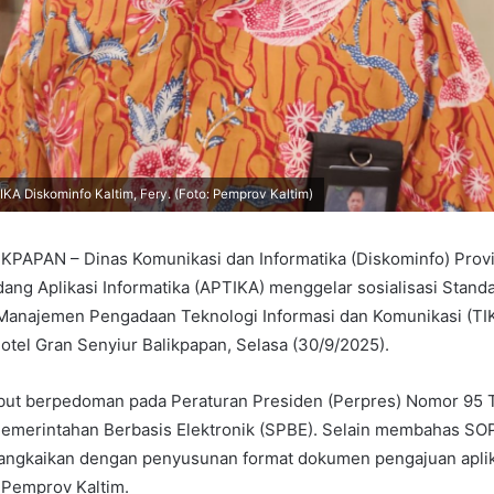
KA Diskominfo Kaltim, Fery. (Foto: Pemprov Kaltim)
PAPAN – Dinas Komunikasi dan Informatika (Diskominfo) Provi
dang Aplikasi Informatika (APTIKA) menggelar sosialisasi Stand
anajemen Pengadaan Teknologi Informasi dan Komunikasi (TIK)
otel Gran Senyiur Balikpapan, Selasa (30/9/2025).
sebut berpedoman pada Peraturan Presiden (Perpres) Nomor 95
Pemerintahan Berbasis Elektronik (SPBE). Selain membahas SO
rangkaikan dengan penyusunan format dokumen pengajuan aplik
 Pemprov Kaltim.