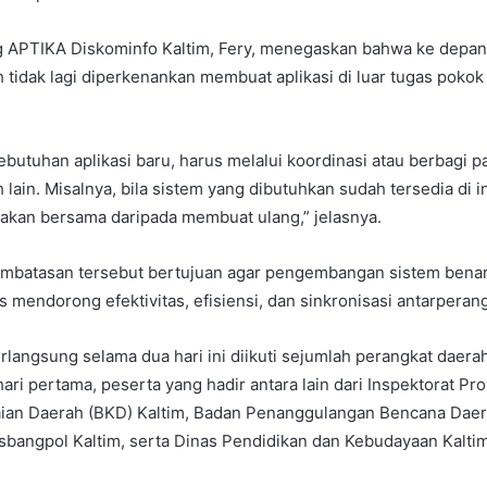
g APTIKA Diskominfo Kaltim, Fery, menegaskan bahwa ke depan
 tidak lagi diperkenankan membuat aplikasi di luar tugas pokok
ebutuhan aplikasi baru, harus melalui koordinasi atau berbagi 
lain. Misalnya, bila sistem yang dibutuhkan sudah tersedia di ins
unakan bersama daripada membuat ulang,” jelasnya.
embatasan tersebut bertujuan agar pengembangan sistem benar
s mendorong efektivitas, efisiensi, dan sinkronisasi antarperan
rlangsung selama dua hari ini diikuti sejumlah perangkat daera
hari pertama, peserta yang hadir antara lain dari Inspektorat Pro
an Daerah (BKD) Kaltim, Badan Penanggulangan Bencana Dae
sbangpol Kaltim, serta Dinas Pendidikan dan Kebudayaan Kaltim