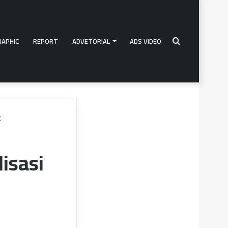
RAPHIC
REPORT
ADVETORIAL
ADS VIDEO
Search
K
for
isasi