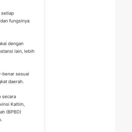
 setiap
 dan fungsinya
pakai dengan
tansi lain, lebih
-benar sesuai
gkat daerah.
h secara
vinsi Kaltim,
rah (BPBD)
.