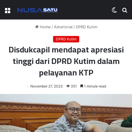
Menu
Switch
S
skin
fo
Home
/
Advetorial
/
DPRD Kutim
DPRD Kutim
Disdukcapil mendapat apresiasi
tinggi dari DPRD Kutim dalam
pelayanan KTP
November 27, 2023
351
1 minute read