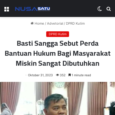
Menu
Switch
S
skin
fo
Home
/
Advetorial
/
DPRD Kutim
DPRD Kutim
Basti Sangga Sebut Perda
Bantuan Hukum Bagi Masyarakat
Miskin Sangat Dibutuhkan
Oktober 31, 2023
352
1 minute read