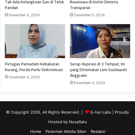
Tak Ada Kelangkaan Gas di Teluk
Beasiswa di Kutim Diminta
Pandan
Transparan
Desember 5, 2024
Desember 5, 2024
Petugas Pemadam Kebakaran
Serap Aspirasi di 3 Tempat, Ini
Kurang, Perda Perlu Sinkronisasi
yang Ditemukan Leni Susilawati
Anggraini
Desember 5, 2024
Desember 4, 2024
© Copyright 2026, All Rights Reserved |
Q-har-Labs
| Proudly
Hosted by
NusaSatu
Home
Pedoman Media Siber
Redaksi