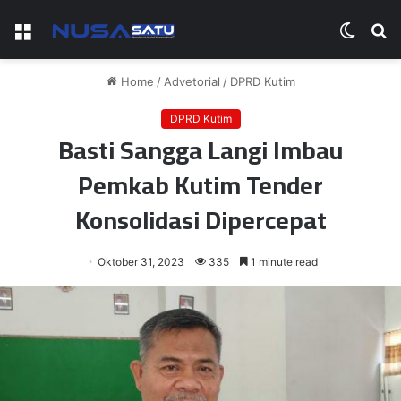
Menu
Switch
S
skin
fo
Home
/
Advetorial
/
DPRD Kutim
DPRD Kutim
Basti Sangga Langi Imbau
Pemkab Kutim Tender
Konsolidasi Dipercepat
Oktober 31, 2023
335
1 minute read