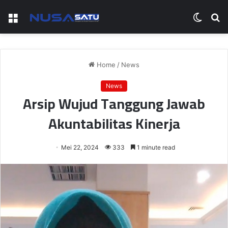
Menu
Switch
S
skin
fo
Home
/
News
News
Arsip Wujud Tanggung Jawab
Akuntabilitas Kinerja
Mei 22, 2024
333
1 minute read