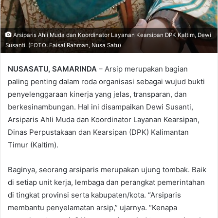
Arsiparis Ahli Muda dan Koordinator Layanan Kearsipan DPK Kaltim, Dewi
Susanti. (FOTO: Faisal Rahman, Nusa Satu)
NUSASATU, SAMARINDA
– Arsip merupakan bagian
paling penting dalam roda organisasi sebagai wujud bukti
penyelenggaraan kinerja yang jelas, transparan, dan
berkesinambungan. Hal ini disampaikan Dewi Susanti,
Arsiparis Ahli Muda dan Koordinator Layanan Kearsipan,
Dinas Perpustakaan dan Kearsipan (DPK) Kalimantan
Timur (Kaltim).
Baginya, seorang arsiparis merupakan ujung tombak. Baik
di setiap unit kerja, lembaga dan perangkat pemerintahan
di tingkat provinsi serta kabupaten/kota. “Arsiparis
membantu penyelamatan arsip,” ujarnya. “Kenapa