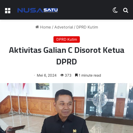
Menu
Switch
S
skin
fo
Home
/
Advetorial
/
DPRD Kutim
DPRD Kutim
Aktivitas Galian C Disorot Ketua
DPRD
Mei 6, 2024
373
1 minute read