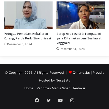
Petugas Pemadam Kebakaran
Serap Aspirasi di 3 Tempat, Ini
Kurang, Perda Perlu Sinkronisasi
yang Ditemukan Leni Susilawati
Anggraini
Desember 5, 2024
Desember 4, 2024
© Copyright 2026, All Rights Reserved |
Q-har-Labs
| Proudly
Hosted by
NusaSatu
Home
Pedoman Media Siber
Redaksi
Facebook
Twitter
YouTube
Instagram