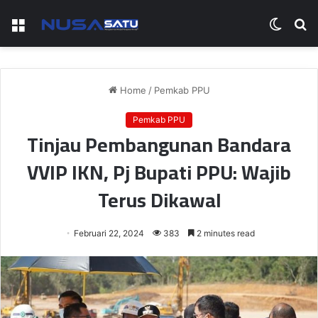
Menu
Switch
S
skin
fo
Home
/
Pemkab PPU
Pemkab PPU
Tinjau Pembangunan Bandara
VVIP IKN, Pj Bupati PPU: Wajib
Terus Dikawal
Februari 22, 2024
383
2 minutes read