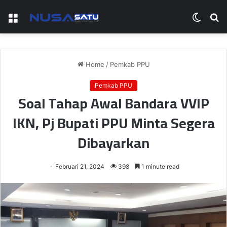
Menu
Switch
S
skin
fo
Home
/
Pemkab PPU
Pemkab PPU
Soal Tahap Awal Bandara VVIP
IKN, Pj Bupati PPU Minta Segera
Dibayarkan
Februari 21, 2024
398
1 minute read