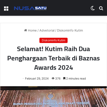
Menu
Switch
S
skin
fo
Home
/
Advetorial
/
Diskominfo Kutim
Diskominfo Kutim
Selamat! Kutim Raih Dua
Penghargaan Terbaik di Baznas
Awards 2024
Februari 29, 2024
376
2 minutes read