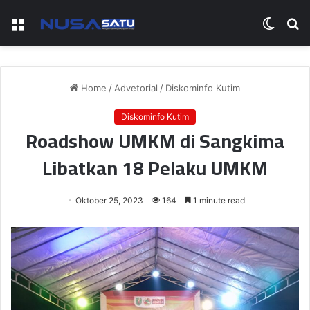
Menu
Switch
S
skin
fo
Home
/
Advetorial
/
Diskominfo Kutim
Diskominfo Kutim
Roadshow UMKM di Sangkima
Libatkan 18 Pelaku UMKM
Oktober 25, 2023
164
1 minute read