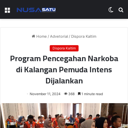
Menu
Switch
S
skin
fo
Home
/
Advetorial
/
Dispora Kaltim
Dispora Kaltim
Program Pencegahan Narkoba
di Kalangan Pemuda Intens
Dijalankan
November 11, 2024
368
1 minute read