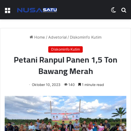
Menu
Switch
S
skin
fo
Home
/
Advetorial
/
Diskominfo Kutim
Diskominfo Kutim
Petani Ranpul Panen 1,5 Ton
Bawang Merah
Oktober 10, 2023
140
1 minute read