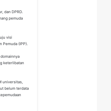
ur, dan DPRD.
memang pemuda
ju visi
n Pemuda (IPP).
u domainnya
g keterlibatan
 universitas,
ut belum terdata
m kepemudaan