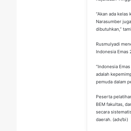
“Akan ada kelas 
Narasumber juga 
dibutuhkan,” ta
Rusmulyadi mene
Indonesia Emas 
“Indonesia Emas 
adalah kepemimpi
pemuda dalam pe
Peserta pelatiha
BEM fakultas, d
secara sistemat
daerah. (adv/bi)