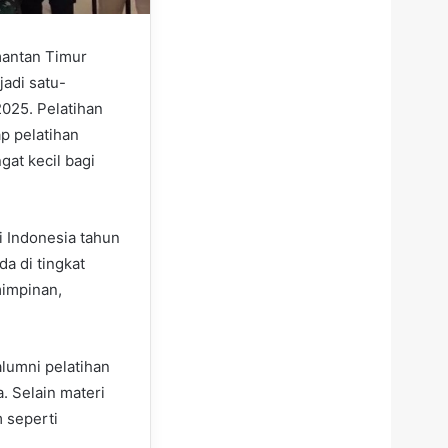
mantan Timur
adi satu-
025. Pelatihan
ap pelatihan
at kecil bagi
 Indonesia tahun
a di tingkat
mimpinan,
alumni pelatihan
. Selain materi
 seperti