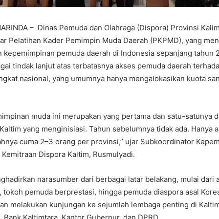
INDA – Dinas Pemuda dan Olahraga (Dispora) Provinsi Kali
lar Pelatihan Kader Pemimpin Muda Daerah (PKPMD), yang menj
an kepemimpinan pemuda daerah di Indonesia sepanjang tahun 2
bagai tindak lanjut atas terbatasnya akses pemuda daerah terhad
ngkat nasional, yang umumnya hanya mengalokasikan kuota sang
mimpinan muda ini merupakan yang pertama dan satu-satunya di
Kaltim yang menginisiasi. Tahun sebelumnya tidak ada. Hanya ad
tahnya cuma 2–3 orang per provinsi,” ujar Subkoordinator Kepe
Kemitraan Dispora Kaltim, Rusmulyadi.
nghadirkan narasumber dari berbagai latar belakang, mulai dari 
), tokoh pemuda berprestasi, hingga pemuda diaspora asal Korea
kan melakukan kunjungan ke sejumlah lembaga penting di Kaltim
, Bank Kaltimtara, Kantor Gubernur, dan DPRD.