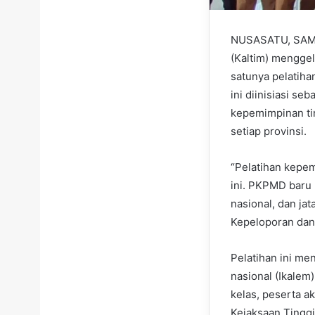
NUSASATU, SAMAR
(Kaltim) mengge
satunya pelatih
ini diinisiasi se
kepemimpinan ti
setiap provinsi.
“Pelatihan kepe
ini. PKPMD baru 
nasional, dan ja
Kepeloporan dan 
Pelatihan ini me
nasional (Ikalem
kelas, peserta a
Kejaksaan Tinggi