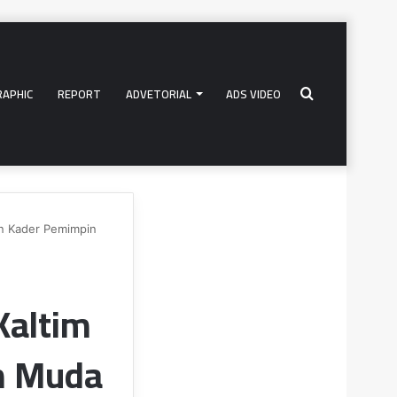
RAPHIC
REPORT
ADVETORIAL
ADS VIDEO
Search
an Kader Pemimpin
for
Kaltim
n Muda