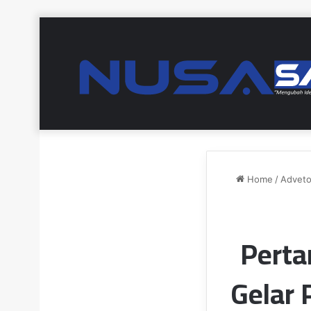
Home
/
Advetor
Perta
Gelar