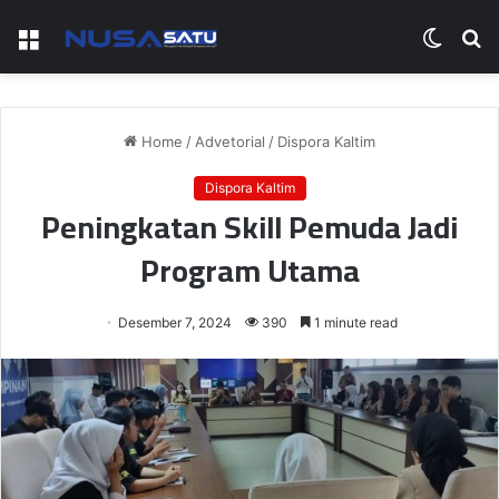
Menu
Switch
S
skin
fo
Home
/
Advetorial
/
Dispora Kaltim
Dispora Kaltim
Peningkatan Skill Pemuda Jadi
Program Utama
Desember 7, 2024
390
1 minute read