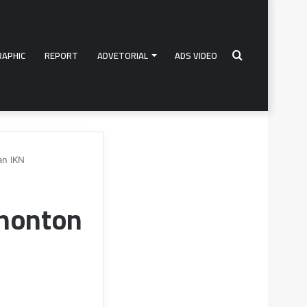
RAPHIC
REPORT
ADVETORIAL
ADS VIDEO
Search
an IKN
for
enonton