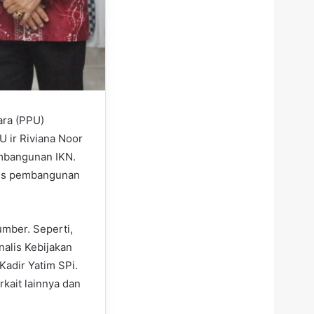
ara (PPU)
 ir Riviana Noor
embangunan IKN.
oses pembangunan
umber. Seperti,
alis Kebijakan
adir Yatim SPi.
rkait lainnya dan