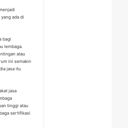
menjadi
 yang ada di
a bagi
au lembaga.
ntingan atau
rum ini semakin
a jasa itu
kat jasa
lembaga
an tinggi atau
baga sertifikasi