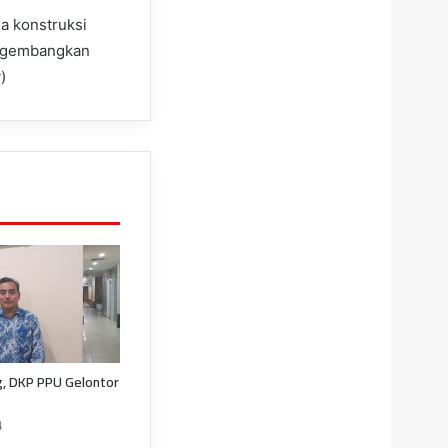
a konstruksi
mengembangkan
)
g, DKP PPU Gelontor
4