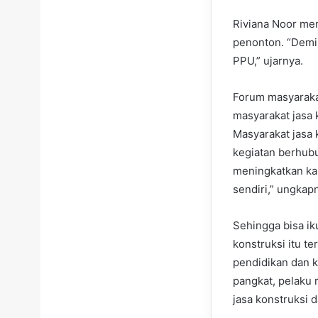
Riviana Noor me
penonton. “Demik
PPU,” ujarnya.
Forum masyarakat
masyarakat jasa
Masyarakat jasa 
kegiatan berhubu
meningkatkan ka
sendiri,” ungkap
Sehingga bisa ik
konstruksi itu te
pendidikan dan k
pangkat, pelaku r
jasa konstruksi 