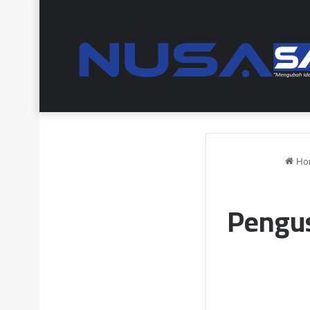
Ho
Pengus