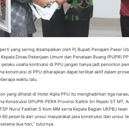
perti yang sering disampaikan oleh Pj Bupati Penajam Paser Ut
Kepala Dinas Pekerjaan Umum dan Penataan Ruang (PUPR) PPU
 pelaku usaha kontruksi di PPU jangan hanya jadi penonton p
ha konstruksi di PPU diharapkan dapat terlibat aktif dalam pr
eberapa waktu lalu.
n yang dihelat di Hotel Aqila PPU itu menghadirkan tiga naras
na Konstruksi DPUPR-PERA Provinsi Kaltim Sri Rejeki ST MT, An
SP Nurul Fadillah S Kom MM serta Kepala Bagian UKPBJ Iwan K
i 60 peserta dari unsur masyarakat jasa konstruksi dan unsur te
selama dua hari,” tuturnya.