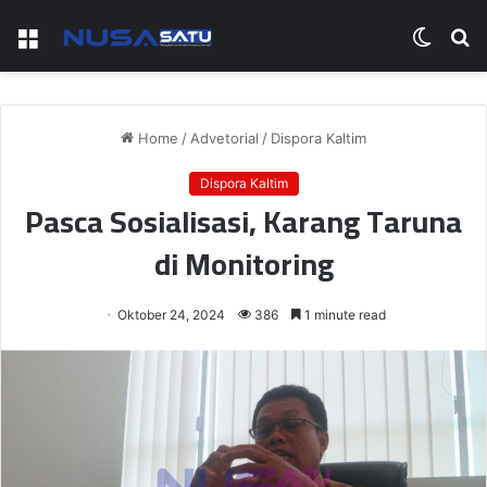
Menu
Switch
S
skin
fo
Home
/
Advetorial
/
Dispora Kaltim
Dispora Kaltim
Pasca Sosialisasi, Karang Taruna
di Monitoring
Oktober 24, 2024
386
1 minute read